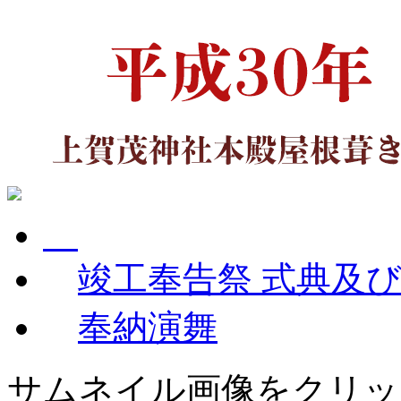
竣工奉告祭 式典及
奉納演舞
サムネイル画像をクリッ